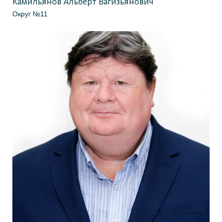
Камильянов Альберт Вагизьянович
Округ №11