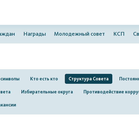
раждан
Награды
Молодежный совет
КСП
Св
 символы
Кто есть кто
Структура Совета
Постоян
овета
Избирательные округа
Противодействие корру
акансии