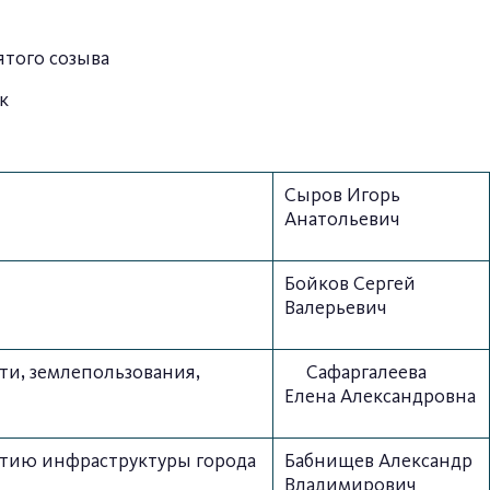
ятого созыва
к
Сыров Игорь
Анатольевич
Бойков Сергей
Валерьевич
ти, землепользования,
Сафаргалеева
Елена Александровна
итию инфраструктуры города
Бабнищев Александр
Владимирович