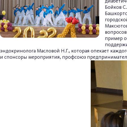
диабетич
Бойков С.
Башкортос
городско
Максютов
вопросо
пример о
поддержи
эндокринолога Масловой Н.Г., которая опекает каждог
и спонсоры мероприятия, профсоюз предпринимателе