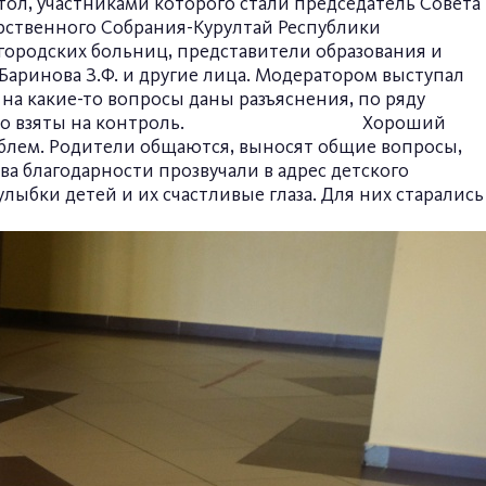
тол, участниками которого стали председатель Совета
дарственного Собрания-Курултай Республики
и городских больниц, представители образования и
аринова З.Ф. и другие лица. Модератором выступал
на какие-то вопросы даны разъяснения, по ряду
и. Какие-то взяты на контроль. Хороший
блем. Родители общаются, выносят общие вопросы,
ва благодарности прозвучали в адрес детского
лыбки детей и их счастливые глаза. Для них старались