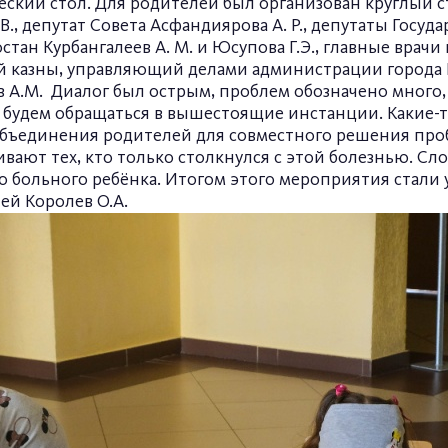
еский стол. Для родителей был организован круглый с
В., депутат Совета Асфандиярова А. Р., депутаты Госу
тан Курбангалеев А. М. и Юсупова Г.Э., главные врач
й казны, управляющий делами администрации города Б
 А.М. Диалог был острым, проблем обозначено много, 
в будем обращаться в вышестоящие инстанци
бъединения родителей для совместного решения про
вают тех, кто только столкнулся с этой болезнью. Сло
о больного ребёнка. Итогом этого мероприятия стали у
й Королев О.А.