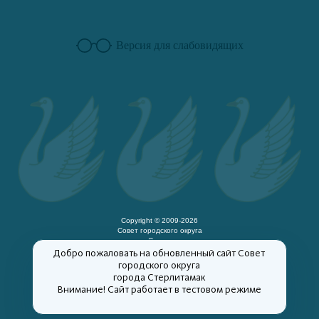
Версия для слабовидящих
Copyright © 2009-2026
Cовет городского округа
город Стерлитамак
Республики Башкортостан
Добро пожаловать на обновленный сайт Cовет
официальный сайт
городского округа
города Стерлитамак
Внимание! Сайт работает в тестовом режиме