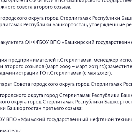
о факультета СФ ФГБОУ ВПО «Башкирского государстве
ежного совета второго созыва.
городского округа город Стерлитамак Республики Баш
ерлитамак Республики Башкортостан, утвержденные ре
 факультета СФ ФГБОУ ВПО «Башкирский государственн
ация предпринимателей г.Стерлитамак, менеджер ис
второго созывов (март 2009 – март 2013 гг.); замести
администрации ГО г.Стерлитамак (с мая 2012г).
парат Совета городского округа город Стерлитамак Ре
городского округа город Стерлитамак Республики Баш
ого округа город Стерлитамак Республики Башкорто
ки Башкортостан третьего созыва:
ФГБОУ ВПО «Уфимский государственный нефтяной техни
иматель;