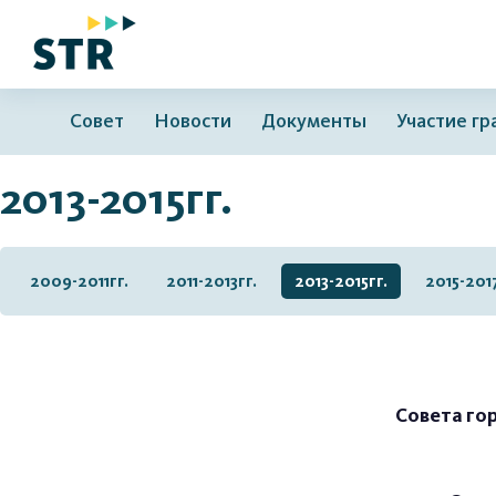
Совет
Новости
Документы
Участие г
2013-2015гг.
2009-2011гг.
2011-2013гг.
2013-2015гг.
2015-2017
Совета го