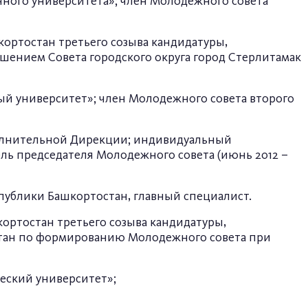
нного университета»; член Молодежного совета
кортостан третьего созыва кандидатуры,
шением Совета городского округа город Стерлитамак
ый университет»; член Молодежного совета второго
полнительной Дирекции; индивидуальный
тель председателя Молодежного совета (июнь 2012 –
спублики Башкортостан, главный специалист.
кортостан третьего созыва кандидатуры,
стан по формированию Молодежного совета при
ческий университет»;