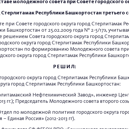
ставе молодежного совета при Совете городского о
 Стерлитамак Республики Башкортостан третьего 
те при Совете городского округа город Стерлитамак 
ки Башкортостан от 25.02.2009 года № 2-5/17з, учитыв
решением Совета городского округа город Стерлитама
ородского округа город Стерлитамак Республики Башк
шкортостан по формированию Молодежного совета при 
одского округа город Стерлитамак Республики Башкорт
Р Е Ш И Л:
городского округа город Стерлитамак Республики Башк
руга город Стерлитамак Республики Башкортостан:
ерлитамакский Нефтехимический Завод», инженер Цен
013 гг.); Председатель Молодежного совета второго соз
Отдел по молодежной политике городского округа горо
 Единая Россия» (2012-2013 гг).