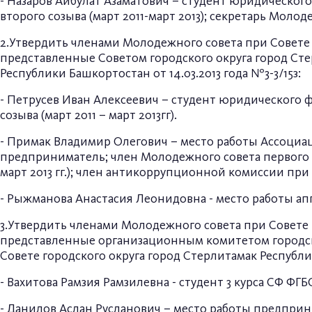
- Назаров Айбулат Азаматович – студент юридическог
второго созыва (март 2011-март 2013); секретарь Молод
2.Утвердить членами Молодежного совета при Совете 
представленные Советом городского округа город Ст
Республики Башкортостан от 14.03.2013 года №3-3/15з:
- Петрусев Иван Алексеевич – студент юридического
созыва (март 2011 – март 2013гг).
- Примак Владимир Олегович – место работы Ассоци
предприниматель; член Молодежного совета первого и 
март 2013 гг.); член антикоррупционной комиссии при 
- Рыжманова Анастасия Леонидовна - место работы ап
3.Утвердить членами Молодежного совета при Совете 
представленные организационным комитетом городск
Совете городского округа город Стерлитамак Республи
- Вахитова Рамзия Рамзилевна - студент 3 курса СФ 
- Данилов Аслан Русланович – место работы предприн