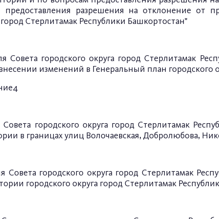
и предоставления разрешения на отклонение от пр
а
город Стерлитамак Республики Башкортостан"
ля Совета городского округа город Стерлитамак Респ
внесении изменений в Генеральный план городского о
ние4
я Совета
городского округа город Стерлитамак
Респу
рии в границах улиц Волочаевская, Добролюбова, Ник
ля Совета городского округа
город Стерлитамак Респ
тории городского округа
город Стерлитамак Республи