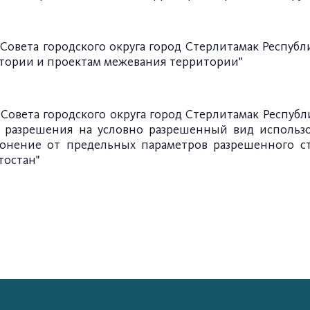
 Совета
городского округа город Стерлитамак
Республ
тории и проектам межевания территории"
 Совета
городского округа город Стерлитамак
Республ
я разрешения
на условно разрешенный вид использо
лонение от предельных параметров разрешенного с
тостан"