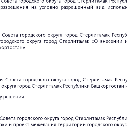
я Совета
городского округа город Стерлитамак
Респуб
разрешения на условно разрешенный вид использов
 Совета городского округа город Стерлитамак Респуб
ородского округа город Стерлитамак «О внесении 
кортостан»
я Совета городского округа город Стерлитамак Респу
круга город Стерлитамак Республики Башкортостан на 
у решени
я
 Совета
городского округа город Стерлитамак
Республ
вки и проект межевания территории городского окру