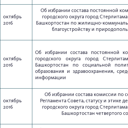
Об избрании состава постоянной ко
октябрь
городского округа город Стерлитама
2016
Башкортостан по жилищно-коммунальн
благоустройству и природопол
Об избрании состава постоянной к
октябрь
городского
округа город Стерлита
2016
Башкортостан
по социальной полит
образования и здравоохранения,
сред
информации
Об избрании состава комиссии по
октябрь
Регламента Совета, статусу и этике д
2016
городского округа город Стерлитама
Башкортостан четвертого с