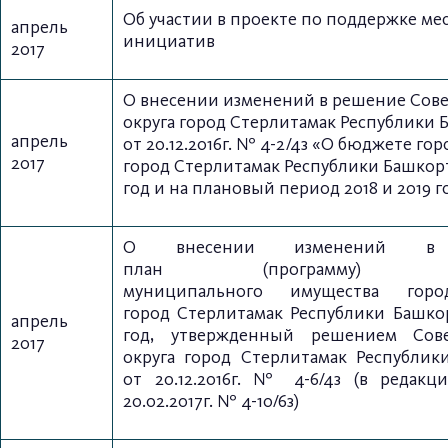
Об участии в проекте по поддержке ме
апрель
инициатив
2017
О внесении изменений в решение Сове
округа город Стерлитамак Республики 
апрель
от 20.12.2016г. № 4-2/4з «О бюджете гор
2017
город Стерлитамак Республики Башкорт
год и на плановый период 2018 и 2019 г
О внесении изменений в 
план
(программу) пр
муниципального
имущества горо
город
Стерлитамак Республики Башк
апрель
год, утвержденный решением
Сов
2017
округа город Стерлитамак
Республи
от 20.12.2016г. № 4-6/4з
(в редакц
20.02.2017г. № 4-10/6з)