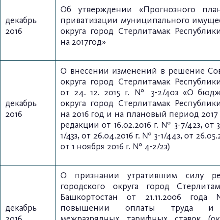
Об утверждении «Прогнозного пл
декабрь
приватизации муниципального
имущес
2016
округа город
Стерлитамак Республик
на
2
017год»
О внесении изменений в решение Сов
округа
город Стерлитамак Республик
от 24. 12. 2015 г.
№ 3-2/40з «О бюдж
декабрь
округа город Стерлитамак Республик
2016
на 2016 год и на плановый период 2017 
редакции от 16.02.2016 г. № 3-7/42з, от 3
1/43з, от 26.04.2016 г. № 3-1/44з, от 26.05.
от 1 ноября 2016 г. № 4-2/2з)
О признании утратившим силу ре
городского округа город Стерлита
Башкортостан от 21.11.2006 год
декабрь
повышении оплаты труда и 
2016
межразрядных тарифных ставок (ок