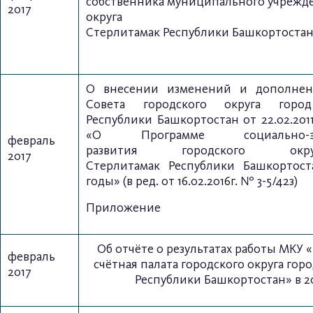
собственника
муниципального
у
чрежд
2017
округа г
Стерлитамак
Республики
Б
ашкортоста
О внесении изменений и дополн
Совета городского округа
горо
Республики Башкортостан
от 22.02.20
«О Программе
социально-
февраль
развития
городского ок
2017
Стерлитамак
Республики Башкортоста
годы»
(в ред. от 16.02.2016г. № 3-5/42з)
Приложение
Об отчёте о результатах работы МКУ 
февраль
счётная палата городского округа гор
2017
Республики Башкортостан» в 20