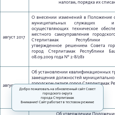
налогам, порядка их списа
О внесении изменений в Положение
муниципальных служащих
и
осуществляющих техническое
обесп
местного самоуправления
городског
август 2017
Стерлитамак Республик
утвержденное
решением Совета г
ор
город
Стерлитамак Республики Б
08.09.2009 года № 2-8/28з
Об установлении квалификационных т
замещения должностей муниципально
городском округе город Стерлитамак Р
август 2017
Башкортостан
Добро пожаловать на обновленный сайт Cовет
городского округа
города Стерлитамак
Приложение
Внимание! Сайт работает в тестовом режиме
Об утверждении Положени