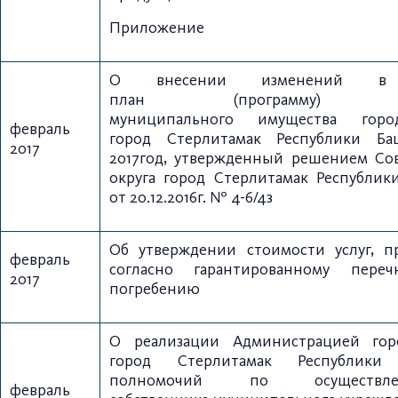
Приложение
О внесении изменений в 
план
(программу) пр
муниципального
имущества город
февраль
город
Стерлитамак Республики Б
2017
2017
год, утвержденный решением
Со
округа город Стерлитамак
Республик
от 20.12.2016г. № 4-6/4з
Об утверждении стоимости услуг,
п
февраль
согласно гарантированному
пере
2017
погребению
О реализации Администрацией
гор
город Стерлитамак
Республик
полномочий
по осуществ
февраль