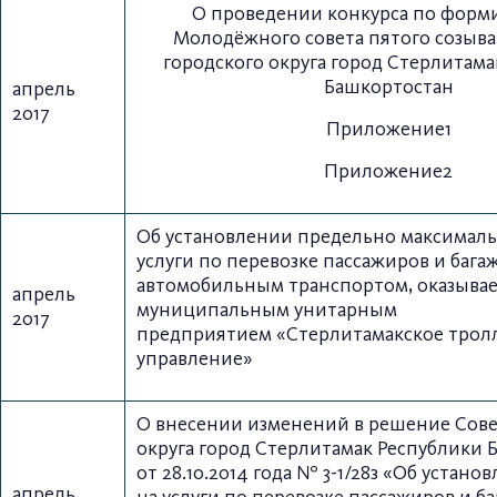
О проведении конкурса по фор
Молодёжного совета пятого созыва
городского округа город Стерлитама
Башкортостан
апрель
2017
Приложение1
Приложение2
Об установлении предельно максималь
услуги по перевозке пассажиров и бага
автомобильным транспортом,
оказыва
апрель
муниципальным унитарным
2017
предприятием
«Стерлитамакское трол
управление»
О внесении изменений в решение Сове
округа город Стерлитамак Республики 
от 28.10.2014 года № 3-1/28з
«Об установ
апрель