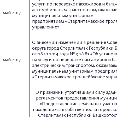
услуги по перевозке пассажиров и бага
автомобильным транспортом,
оказыва
май 2017
муниципальным унитарным
предприятием
«Стерлитамакское трол
управление»
О внесении изменений в решение Сове
округа город Стерлитамак Республики 
от 28.10.2014 года № 3-1/28з
«Об установ
май 2017
на услуги по перевозке пассажиров и б
электрическим транспортом, оказывае
муниципальным унитарным предприя
«Стерлитамакское троллейбусное упра
О признании утратившими силу адм
регламентов
предоставления муници
«Предоставление земельных участко
находящихся в собственности городско
Стерлитамак Республики Башкортоста