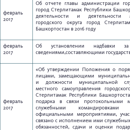
Об отчете главы администрации гор
город
Стерлитамак Республики Башкор
февраль
деятельности
и деятельности а
2017
городского округа город
Стерлита
Башкортостан в 2016 году
февраль
Об установлении надбавки з
2017
сведениями,составляющими государст
«Об утверждении Положения о поря
лицами,
замещающими муниципаль
и
должности муниципальной сл
местного самоуправления
городског
Стерлитамак Республики Башкортос
февраль
подарка в связи протокольными м
2017
служебными командировками
официальными мероприятиями, учас
связано с исполнением ими служебных
обязанностей, сдачи и оценки подар