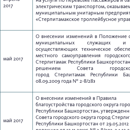
на услуги по перевозке пассажиров и б
2017
электрическим транспортом, оказывае
муниципальным унитарным предприя
«Стерлитамакское троллейбусное упра
О внесении изменений в Положение
муниципальных служащих
и 
осуществляющих техническое
обесп
местного самоуправления
городског
май 2017
Стерлитамак Республики
Башкортостан
решением
Совета городск
город
Стерлитамак Республики Ба
08.09.2009 года № 2-8/28з
О внесении изменений в Правила
благоустройства
городского округа гор
Республики Башкортостан,
утвержденн
Совета городского округа
город Стерли
май 2017
Республики Башкортостан от 29.05.2012 