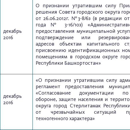
О признании утратившим силу Пр
решения Совета городского округа го
от 26.06.2012г. №3-8/6з (в редакции о
года № 3-16/10з) «Административ
декабрь
предоставления муниципальной услуг
2016
подтверждение или резервирова
адресов объектам капитального с
присвоению идентификационных но
помещениям в городском округе гор
Республики Башкортостан»
«О признании утратившим силу адм
регламент предоставления муницип
«Согласование документации по
декабрь
обороне, защите населения и террито
2016
округа
город Стерлитамак Республик
от чрезвычайных ситуаций п
техногенного характера»