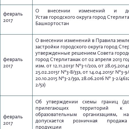
О внесении
изменений и д
февраль
Устав
городского округа город Стерлит
2017
Башкортостан
О внесении изменений в Правила земл
застройки городского округа город Сте
утвержденные решением Совета городс
февраль
город Стерлитамак от 02 апреля 2013 год
2017
изм. от 12.11.2013г №3-1/20з, от 28.05.2014
25.02.2015г №3-8/33з, от 14.04.2015г №3-9/
20.10.2015 №3-2/39з, 28.06.2016 № 3-2/46з
2/5з)
Об утверждении схемы границ
(д
прилегающих территорий к 
образовательным организациям, 
февраль
допускается розничная продажа
2017
продукции