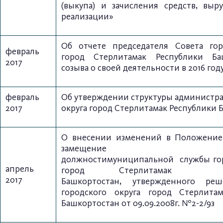
(выкупа) и зачисления средств, выр
реализации»
Об отчете председателя Совета гор
февраль
город Стерлитамак Республики Ба
2017
созыва о своей деятельности в 2016 год
февраль
Об утверждении структуры администра
2017
округа
город Стерлитамак Республики
О внесении изменений в Положение
замещение вак
должности
муниципальной
службы го
апрель
город Стерлитам
2017
Башкортостан,
утвержденного
реш
городского округа город
Стерлита
Башкортостан
от 09.09.2008г. №2-2/9з